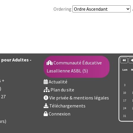
Ordering
Année
M
précéd
p
pour Adultes -
Communauté Éducative
Lasallienne ASBL (5)
Lun
M
s +
Actualité
3
)
Plan du site
10
 27
Vie privée & mentions légales
17
Téléchargements
24
Connexion
31
urs)