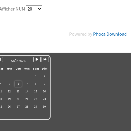
Afficher NUM
Powered by
Phoca Download
ois
Mois
Année
ente
récédent
suivant
suivante
Août 2026
ar
Mer
Jeu
Ven
Sam
Dim
1
2
4
5
6
7
8
9
11
12
13
14
15
16
18
19
20
21
22
23
25
26
27
28
29
30