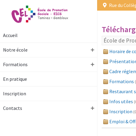
Rue du Collèg
Téléchar
Accueil
École de Pro
Notre école
Horaire de c
Présentatio
Formations
Cadre régle
En pratique
Formations
Restaurant s
Inscription
Infos utiles
(
Contacts
Inscription
(
Emploi & Off