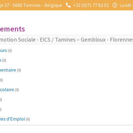
e 27 - 5060 Tamines - Belgique
+32 (0)71 77 82 02
Lundi 
gements
motion Sociale - EICS / Tamines – Gembloux - Florenne
ours
(0)
n
(0)
mentaire
(0)
(0)
colaire
(0)
0)
0)
res d'Emploi
(0)