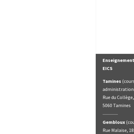
Enseignement 
EICS
Tamines
(cour
administration
Rue du Collège,
5060 Tamines
-----------------
Gembloux
(co
Rue Malaise, 18