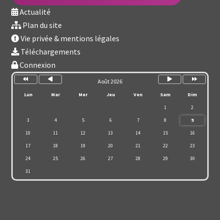
Actualité
Plan du site
Vie privée & mentions légales
Téléchargements
Connexion
Année
Mois
Mois
Année
précédente
précédent
suivant
suivante
Août 2026
Lun
Mar
Mer
Jeu
Ven
Sam
Dim
1
2
3
4
5
6
7
8
9
10
11
12
13
14
15
16
17
18
19
20
21
22
23
24
25
26
27
28
29
30
31