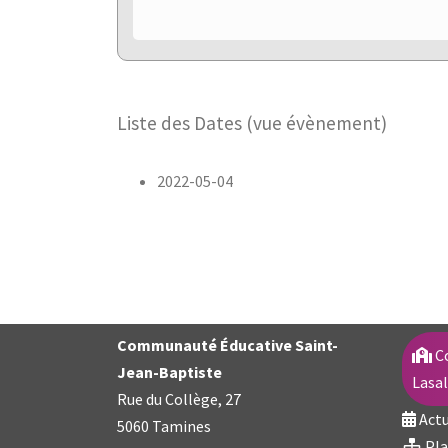
Liste des Dates (vue évènement)
2022-05-04
Communauté
É
ducative Saint-
C
Jean-Baptiste
Lasa
Rue du Collège, 27
Actu
5060 Tamines
Pla