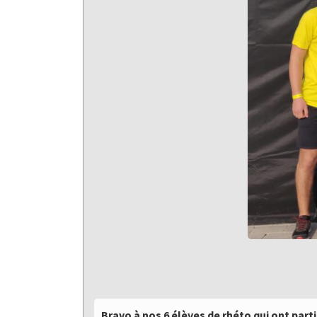
Bravo à nos 6 élèves de rhéto qui ont part