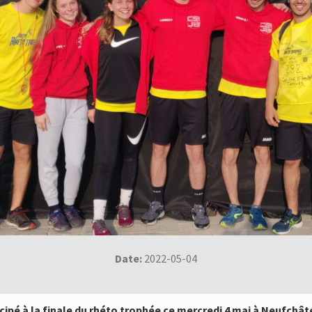
Date:
2022-05-04
icipé à la finale du rhéto trophée ce mercredi 4 mai à Neufchât