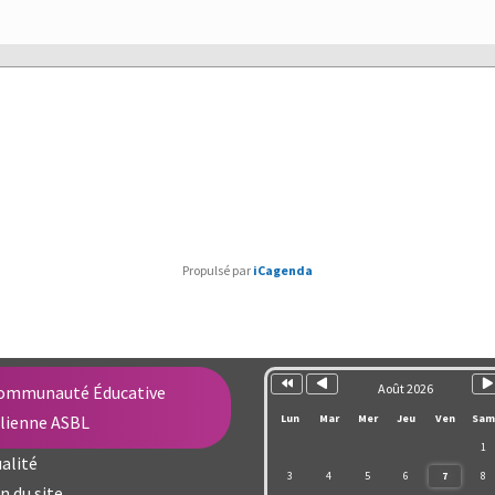
Propulsé par
iCagenda
Année
Mois
Mo
précédente
précédent
su
Août 2026
ommunauté Éducative
llienne ASBL
Lun
Mar
Mer
Jeu
Ven
Sam
1
alité
3
4
5
6
7
8
n du site