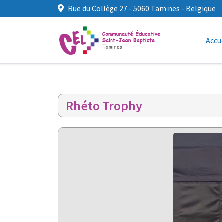
Rue du Collège 27 - 5060 Tamines - Belgique
Accu
Rhéto Trophy