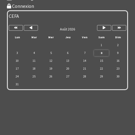
Connexion
Année
Mois
Mois
Année
précédente
précédent
suivant
suivante
CEFA
Août 2026
Lun
Mar
Mer
Jeu
Ven
Sam
Dim
1
2
3
4
5
6
7
8
9
10
11
12
13
14
15
16
17
18
19
20
21
22
23
24
25
26
27
28
29
30
31