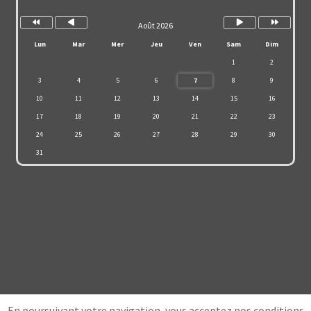
Août 2026
Lun
Mar
Mer
Jeu
Ven
Sam
Dim
1
2
3
4
5
6
7
8
9
10
11
12
13
14
15
16
17
18
19
20
21
22
23
24
25
26
27
28
29
30
31
En poursuivant votre navigation, vous acceptez nos conditions