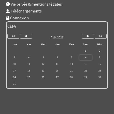
Vie privée & mentions légales
Téléchargements
Connexion
Année
Mois
Mois
Année
précédente
précédent
suivant
suivante
CEFA
Août 2026
Lun
Mar
Mer
Jeu
Ven
Sam
Dim
1
2
3
4
5
6
7
8
9
10
11
12
13
14
15
16
17
18
19
20
21
22
23
24
25
26
27
28
29
30
31