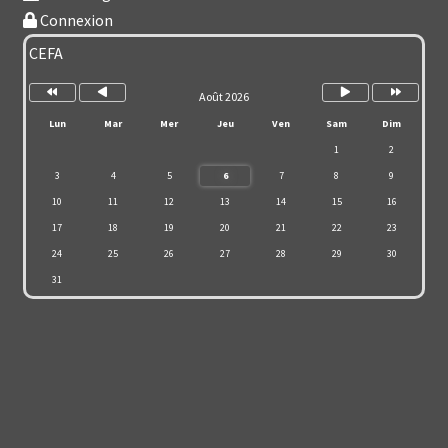
Connexion
Année
Mois
Mois
Année
précédente
précédent
suivant
suivante
CEFA
Août 2026
Lun
Mar
Mer
Jeu
Ven
Sam
Dim
1
2
3
4
5
6
7
8
9
10
11
12
13
14
15
16
17
18
19
20
21
22
23
24
25
26
27
28
29
30
31