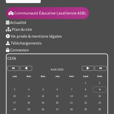
Communauté Éducative Lasallienne ASBL
Actualité
Plan du site
Vie privée & mentions légales
Téléchargements
Connexion
Année
Mois
Mois
Année
précédente
précédent
suivant
suivante
CEFA
Août 2026
Lun
Mar
Mer
Jeu
Ven
Sam
Dim
1
2
3
4
5
6
7
8
9
10
11
12
13
14
15
16
17
18
19
20
21
22
23
24
25
26
27
28
29
30