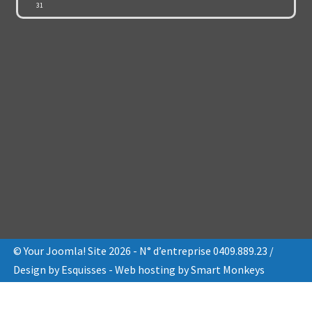
31
© Your Joomla! Site 2026 - N° d’entreprise 0409.889.23 /
Design by
Esquisses
- Web hosting by
Smart Monkeys