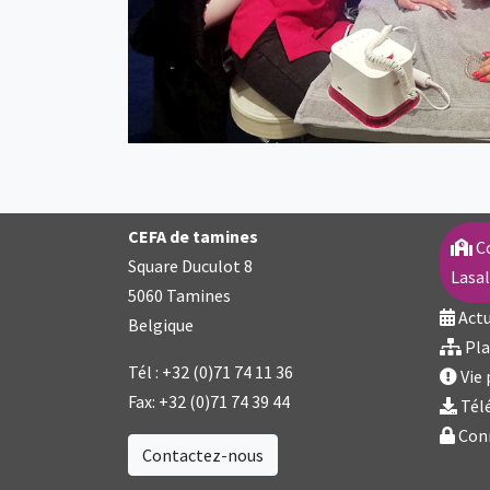
CEFA de tamines
C
Square Duculot 8
Lasa
5060 Tamines
Actu
Belgique
Pla
Tél :
+32 (0)71 74 11 36
Vie 
Fax:
+32 (0)71 74 39 44
Tél
Con
Contactez-nous