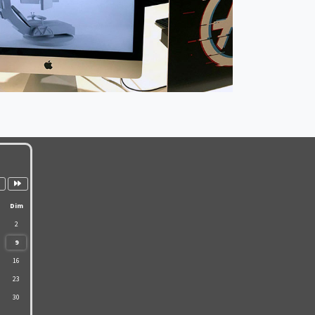
is
Année
ivant
suivante
Dim
2
9
16
23
30