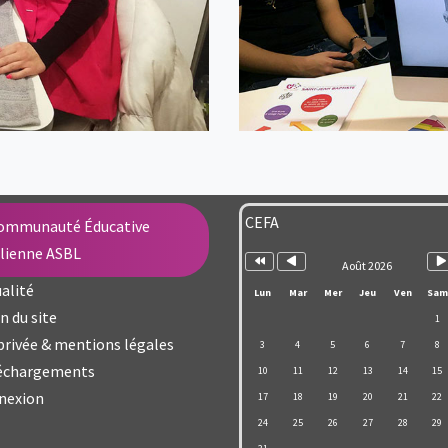
Année
Mois
Mo
précédente
précédent
su
CEFA
ommunauté Éducative
llienne ASBL
Août 2026
alité
Lun
Mar
Mer
Jeu
Ven
Sam
n du site
1
privée & mentions légales
3
4
5
6
7
8
échargements
10
11
12
13
14
15
nexion
17
18
19
20
21
22
24
25
26
27
28
29