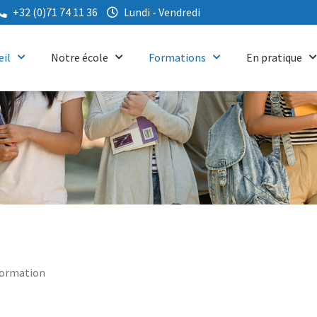
+32 (0)71 74 11 36
Lundi - Vendredi
eil
Notre école
Formations
En pratique
formation