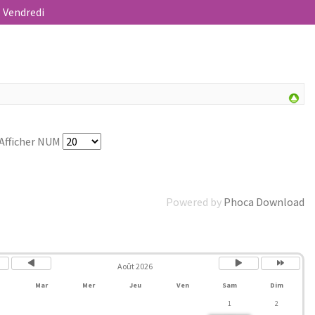
- Vendredi
Afficher NUM
Powered by
Phoca Download
ée
Mois
Mois
Année
cédente
précédent
suivant
suivante
Août 2026
Mar
Mer
Jeu
Ven
Sam
Dim
1
2