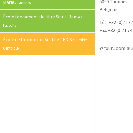
5060 Tamines
Marie
/ Tamines
Belgique
École fondamentale libre Saint-Remy
/
Tél :
+32 (0)71 77
Falisolle
Fax:
+32 (0)71 74
École de Promotion Sociale - EICS
/ Tamines -
© Your Joomla! S
Gembloux