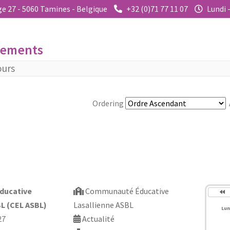
e 27 - 5060 Tamines - Belgique
+32 (0)71 77 11 07
Lundi 
gements
ours
Ordering
Ann
pré
ducative
Communauté Éducative
BL (CEL ASBL)
Lasallienne ASBL
Lun
27
Actualité