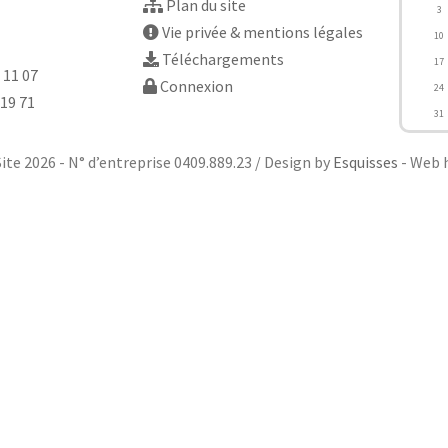
Plan du site
3
Vie privée & mentions légales
10
Téléchargements
17
 11 07
Connexion
24
 19 71
31
ite 2026 - N° d’entreprise 0409.889.23 / Design by
Esquisses
- Web 