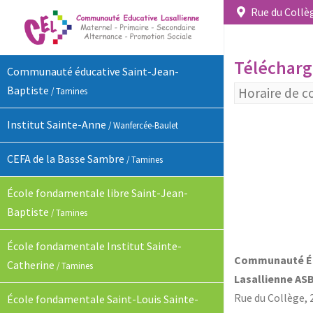
Rue du Collèg
Téléchar
Communauté éducative Saint-Jean-
Baptiste
Horaire de c
/ Tamines
Institut Sainte-Anne
/ Wanfercée-Baulet
CEFA de la Basse Sambre
/ Tamines
École fondamentale libre Saint-Jean-
Baptiste
/ Tamines
École fondamentale Institut Sainte-
Communauté É
Catherine
/ Tamines
Lasallienne AS
Rue du Collège, 
École fondamentale Saint-Louis Sainte-