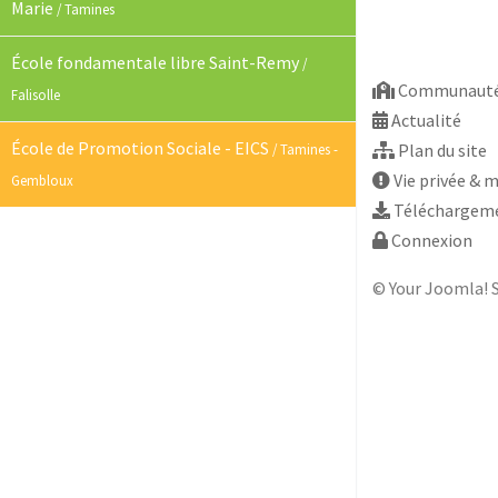
Marie
/ Tamines
École fondamentale libre Saint-Remy
/
Communauté É
Falisolle
Actualité
École de Promotion Sociale - EICS
Plan du site
/ Tamines -
Vie privée & 
Gembloux
Téléchargem
Connexion
© Your Joomla! S