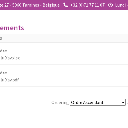
e 27 - 5060 Tamines - Belgique
+32 (0)71 77 11 07
Lundi 
gements
es
1ère
lu Xav.xlsx
1ère
elu Xav.pdf
Ordering