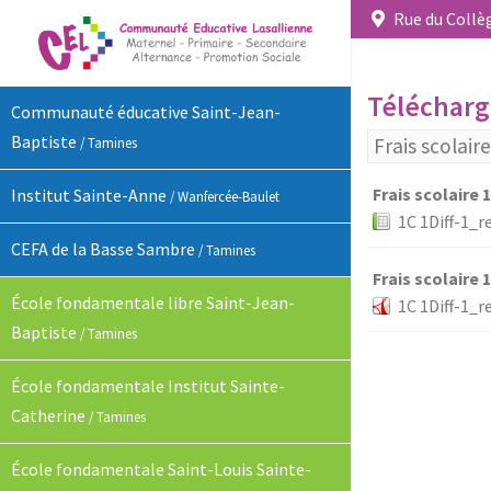
Rue du Collèg
Téléchar
Communauté éducative Saint-Jean-
Baptiste
Frais scolair
/ Tamines
Frais scolaire 
Institut Sainte-Anne
/ Wanfercée-Baulet
1C 1Diff-1_re
CEFA de la Basse Sambre
/ Tamines
Frais scolaire 
École fondamentale libre Saint-Jean-
1C 1Diff-1_r
Baptiste
/ Tamines
École fondamentale Institut Sainte-
Catherine
/ Tamines
École fondamentale Saint-Louis Sainte-