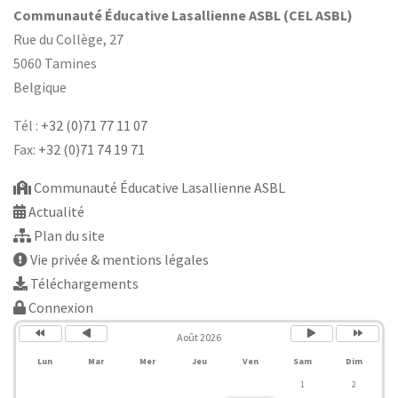
Communauté Éducative Lasallienne ASBL (CEL ASBL)
Rue du Collège, 27
5060 Tamines
Belgique
Tél :
+32 (0)71 77 11 07
Fax:
+32 (0)71 74 19 71
Communauté Éducative Lasallienne ASBL
Actualité
Plan du site
Vie privée & mentions légales
Téléchargements
Connexion
Année
Mois
Mois
Année
précédente
précédent
suivant
suivante
Août 2026
Lun
Mar
Mer
Jeu
Ven
Sam
Dim
1
2